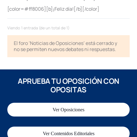
[color=#ff8006][b]¡Feliz día![/b][/color]
Viendo 1 entrada (de un total de 1)
El foro ‘Noticias de Oposiciones’ está cerrado y
no se permiten nuevos debates ni respuestas.
APRUEBA TU OPOSICIÓN CON
OPOSITAS
Ver Oposiciones
Ver Contenidos Editoriales