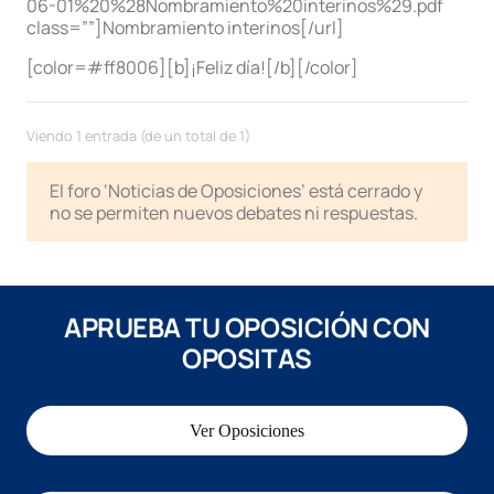
06-01%20%28Nombramiento%20interinos%29.pdf
class=””]Nombramiento interinos[/url]
[color=#ff8006][b]¡Feliz día![/b][/color]
Viendo 1 entrada (de un total de 1)
El foro ‘Noticias de Oposiciones’ está cerrado y
no se permiten nuevos debates ni respuestas.
APRUEBA TU OPOSICIÓN CON
OPOSITAS
Ver Oposiciones