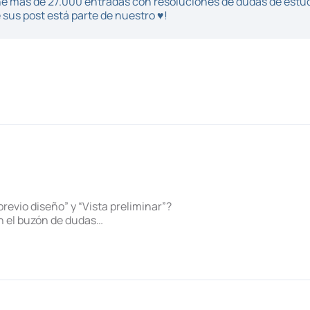
iene más de 27.000 entradas con resoluciones de dudas de estu
sus post está parte de nuestro ♥!
revio diseño” y “Vista preliminar”?
en el buzón de dudas…