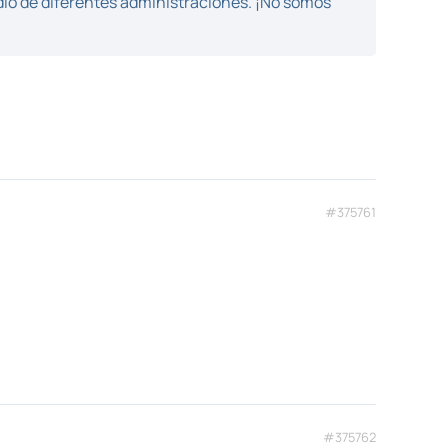
dio de diferentes administraciones. ¡No somos
#375761
#375762