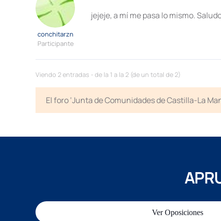
jejeje, a mí me pasa lo mismo. Saludo
conchitarzn
Participante
Viendo 2 entradas - de la 1 a la 2 (de un total de 2)
El foro ‘Junta de Comunidades de Castilla-La Man
APRU
Ver Oposiciones