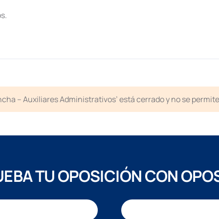
s.
cha – Auxiliares Administrativos’ está cerrado y no se permit
EBA TU OPOSICIÓN CON OPO