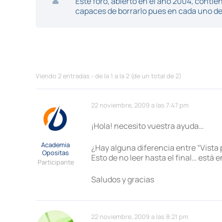
Este foro, abierto en el año 2004, cont
capaces de borrarlo pues en cada uno de 
Viendo 2 entradas - de la 1 a la 2 (de un total de 2)
22 noviembre, 2009 a las 7:47 pm
¡Hola! necesito vuestra ayuda…
Academia
¿Hay alguna diferencia entre “Vista p
Opositas
Esto de no leer hasta el final… está 
Participante
Saludos y gracias
22 noviembre, 2009 a las 8:21 pm