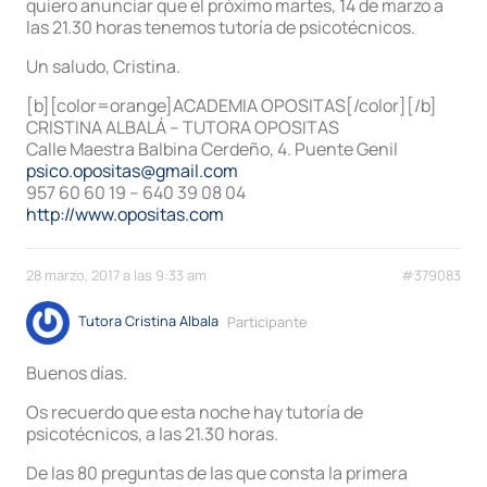
quiero anunciar que el próximo martes, 14 de marzo a
las 21.30 horas tenemos tutoría de psicotécnicos.
Un saludo, Cristina.
[b][color=orange]ACADEMIA OPOSITAS[/color][/b]
CRISTINA ALBALÁ – TUTORA OPOSITAS
Calle Maestra Balbina Cerdeño, 4. Puente Genil
psico.opositas@gmail.com
957 60 60 19 – 640 39 08 04
http://www.opositas.com
28 marzo, 2017 a las 9:33 am
#379083
Tutora Cristina Albala
Participante
Buenos días.
Os recuerdo que esta noche hay tutoría de
psicotécnicos, a las 21.30 horas.
De las 80 preguntas de las que consta la primera