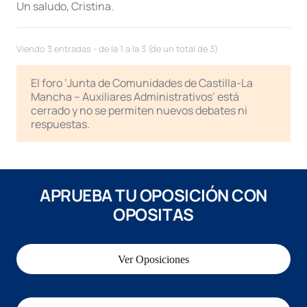
Un saludo, Cristina.
Viendo 3 entradas - de la 1 a la 3 (de un total de 3)
El foro ‘Junta de Comunidades de Castilla-La
Mancha – Auxiliares Administrativos’ está
cerrado y no se permiten nuevos debates ni
respuestas.
APRUEBA TU OPOSICIÓN CON
OPOSITAS
Ver Oposiciones