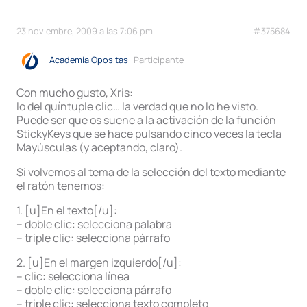
23 noviembre, 2009 a las 7:06 pm
#375684
Academia Opositas
Participante
Con mucho gusto, Xris:
lo del quíntuple clic… la verdad que no lo he visto.
Puede ser que os suene a la activación de la función
StickyKeys que se hace pulsando cinco veces la tecla
Mayúsculas (y aceptando, claro).
Si volvemos al tema de la selección del texto mediante
el ratón tenemos:
1. [u]En el texto[/u]:
– doble clic: selecciona palabra
– triple clic: selecciona párrafo
2. [u]En el margen izquierdo[/u]:
– clic: selecciona línea
– doble clic: selecciona párrafo
– triple clic: selecciona texto completo