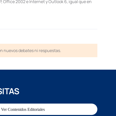
 Office 2002 e Internet y Outlook 6, igual que en
en nuevos debates ni respuestas.
SITAS
Ver Contenidos Editoriales