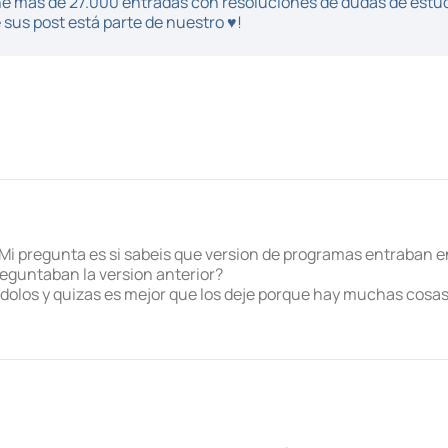
iene más de 27.000 entradas con resoluciones de dudas de estu
sus post está parte de nuestro ♥!
 Mi pregunta es si sabeis que version de programas entraban e
preguntaban la version anterior?
dolos y quizas es mejor que los deje porque hay muchas cosa