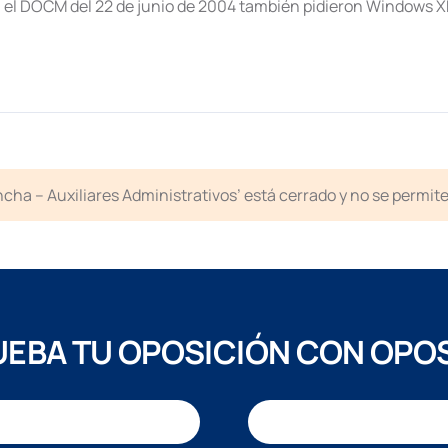
 el DOCM del 22 de junio de 2004 también pidieron Windows XP,
cha – Auxiliares Administrativos’ está cerrado y no se permit
EBA TU OPOSICIÓN CON OPO