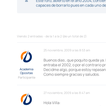
Este foro, abierto en el año 2004, cont
capaces de borrarlo pues en cada uno de 
Viendo 2 entradas - de la 1 a la 2 (de un total de 2)
25 noviembre, 2009 a las 8:53 am
Buenos dias , que poquito queda ya.
entraba el 2002, o por el contrario 
Academia
Decidme algo, porque estoy repasan
Opositas
Como siempre gracias y saludos.
Participante
27 noviembre, 2009 a las 8:47 am
Hola Villa: