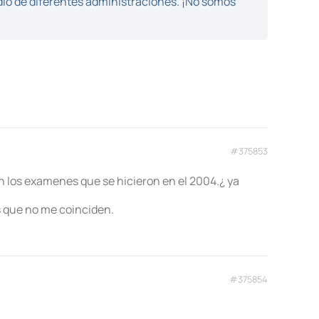
dio de diferentes administraciones. ¡No somos
#375853
n los examenes que se hicieron en el 2004.¿ ya
s que no me coinciden.
#375854