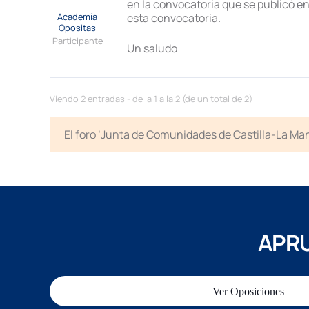
en la convocatoria que se publicó en
Academia
esta convocatoria.
Opositas
Participante
Un saludo
Viendo 2 entradas - de la 1 a la 2 (de un total de 2)
El foro ‘Junta de Comunidades de Castilla-La Man
APRU
Ver Oposiciones