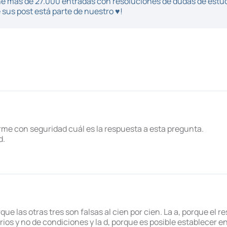
iene más de 27.000 entradas con resoluciones de dudas de estu
sus post está parte de nuestro ♥!
rme con seguridad cuál es la respuesta a esta pregunta.
d.
ue las otras tres son falsas al cien por cien. La a, porque el res
ios y no de condiciones y la d, porque es posible establecer en