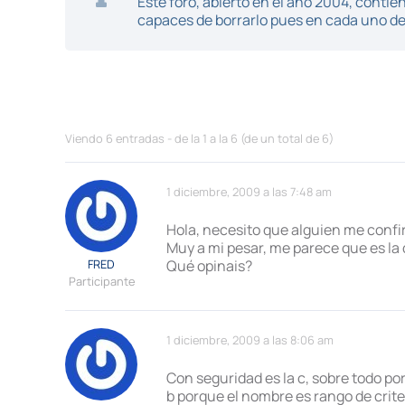
Este foro, abierto en el año 2004, cont
capaces de borrarlo pues en cada uno de 
Viendo 6 entradas - de la 1 a la 6 (de un total de 6)
1 diciembre, 2009 a las 7:48 am
Hola, necesito que alguien me confi
Muy a mi pesar, me parece que es la 
FRED
Qué opinais?
Participante
1 diciembre, 2009 a las 8:06 am
Con seguridad es la c, sobre todo porq
b porque el nombre es rango de criter