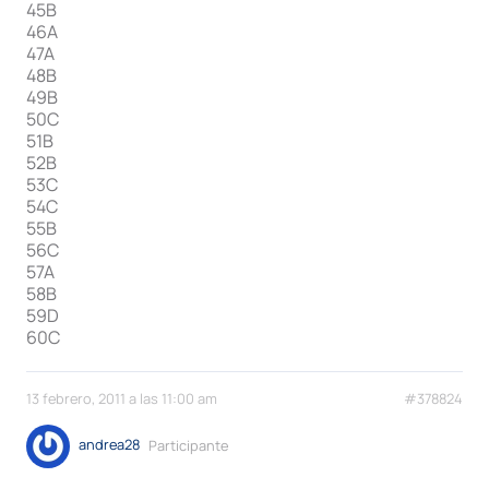
45B
46A
47A
48B
49B
50C
51B
52B
53C
54C
55B
56C
57A
58B
59D
60C
13 febrero, 2011 a las 11:00 am
#378824
andrea28
Participante