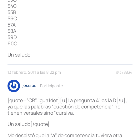
54C
55B
56C
57A
58A
59D
60C
Un saludo
13 febrero, 2011 a las 8:22 pm
#378834
joseraul
Participante
[quote=”CR”:1gua1det][u]La pregunta 41 es la D[/u],
ya que las palabras “cuestión de competencia” no
tienen versales sino “cursiva.
Un saludo[/quote]
Me despistó que la “a” de competencia tuviera otra