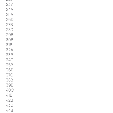
23?
24A
25A
26D
27B
28D
29B
30B
31B
32A
33B
34C
35B
36D
37C
38B
39B
40C
41B
42B
43D
44B