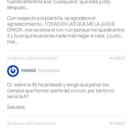
fuente diferente a la “cualquiera” que está justo
después….
Con respecto a la plantilla, se agradece el
agradecimiento…TODAS EN LAS QUE ME LA JUGUÉ
ERROR…me recomía el run-run porque me quedé entre
2 y tuve que buscarlas nada más llegar a casa, y justo…
mal…
14 febrero, 2011 a las 8:20 am
#378835
PARIS68
Participante
Cr, sobre la 36 he probado y tengo que poner los
campos que forman parte del circulo, por tanto no
sería la A?
Saludos,
15 febrero, 2011 a las 8:13 am
#378836