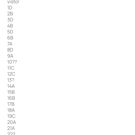
visto!
1D
2B
3D
4B
5D
6B
7A
8D
9A
10??
11C
12C
13?
14A
15B
16B
17B
18A
19C
20A
21A
22?