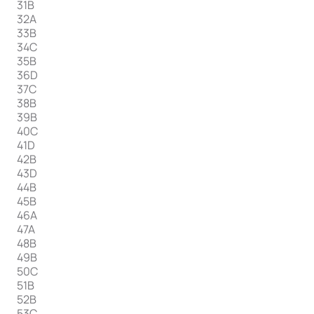
31B
32A
33B
34C
35B
36D
37C
38B
39B
40C
41D
42B
43D
44B
45B
46A
47A
48B
49B
50C
51B
52B
53C