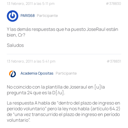
13 febrero, 2011 a las 5:11 pm
#378830
PARIS68
Participante
Y las demás respuestas que ha puesto JoseRaul están
bien, Cr?
Saludos
13 febrero, 2011 a las 5:41 pm
#378831
Academia Opositas
Participante
No coincido con la plantilla de Joseraul en [u]la
pregunta 24 que es la D[/u].
La respuesta A habla de “dentro del plazo de ingreso en
periodo voluntario” pero la ley nos habla (artículo 64.2)
de “una vez transcurrido el plazo de ingreso en período
voluntario”.