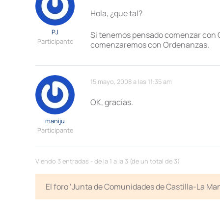
Hola, ¿que tal?
PJ
Si tenemos pensado comenzar con Or
Participante
comenzaremos con Ordenanzas.
15 mayo, 2008 a las 11:35 am
OK, gracias.
maniju
Participante
Viendo 3 entradas - de la 1 a la 3 (de un total de 3)
El foro ‘Junta de Comunidades de Castilla-La Man