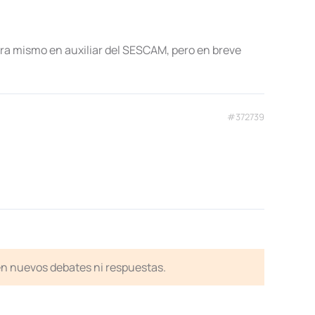
a mismo en auxiliar del SESCAM, pero en breve
#372739
en nuevos debates ni respuestas.