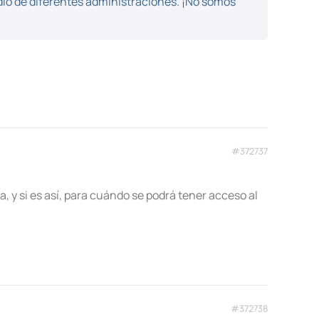
dio de diferentes administraciones. ¡No somos
#372737
, y si es así, para cuándo se podrá tener acceso al
#372738