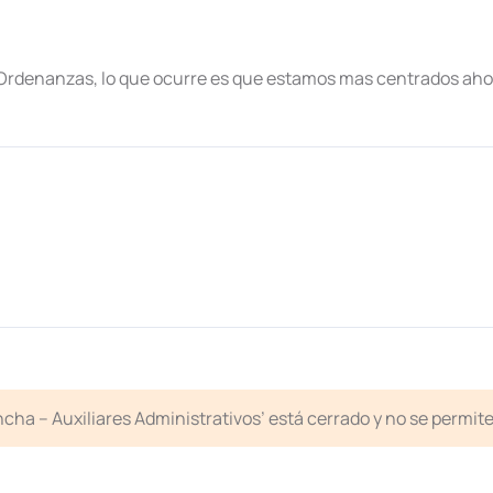
denanzas, lo que ocurre es que estamos mas centrados ahor
cha – Auxiliares Administrativos’ está cerrado y no se permit