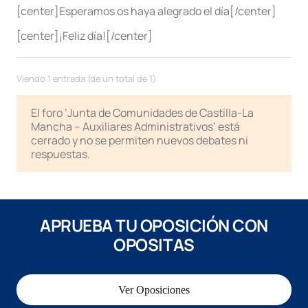
[center]Esperamos os haya alegrado el día[/center]
[center]¡Feliz día![/center]
Viendo 1 entrada (de un total de 1)
El foro ‘Junta de Comunidades de Castilla-La
Mancha – Auxiliares Administrativos’ está
cerrado y no se permiten nuevos debates ni
respuestas.
APRUEBA TU OPOSICIÓN CON
OPOSITAS
Ver Oposiciones