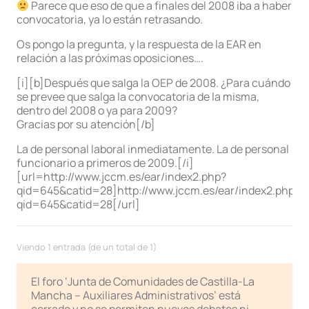
Parece que eso de que a finales del 2008 iba a haber
convocatoria, ya lo están retrasando.
Os pongo la pregunta, y la respuesta de la EAR en
relación a las próximas oposiciones….
[i][b]Después que salga la OEP de 2008. ¿Para cuándo
se prevee que salga la convocatoria de la misma,
dentro del 2008 o ya para 2009?
Gracias por su atención[/b]
La de personal laboral inmediatamente. La de personal
funcionario a primeros de 2009.[/i]
[url=http://www.jccm.es/ear/index2.php?
qid=645&catid=28]http://www.jccm.es/ear/index2.php?
qid=645&catid=28[/url]
Viendo 1 entrada (de un total de 1)
El foro ‘Junta de Comunidades de Castilla-La
Mancha – Auxiliares Administrativos’ está