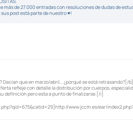
POSITAS.
iene más de 27.000 entradas con resoluciones de dudas de estu
sus post está parte de nuestro ♥!
8? Decían que en marzo/abril… ¿porqué se está retrasando?[/b
erta refleje con detalle la distribución por cuerpos, especiali
u definición pero esta a punto de finalizarse.[/i]
2.php?qid=675&catid=29]http://www.jccm.es/ear/index2.php