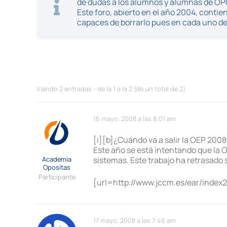
de dudas a los alumnos y alumnas de O
Este foro, abierto en el año 2004, cont
capaces de borrarlo pues en cada uno de 
Viendo 2 entradas - de la 1 a la 2 (de un total de 2)
16 mayo, 2008 a las 8:01 am
[i][b]¿Cuándo va a salir la OEP 200
Este año se está intentando que la Of
Academia
sistemas. Este trabajo ha retrasado s
Opositas
Participante
[url=http://www.jccm.es/ear/index
17 mayo, 2008 a las 7:46 am