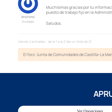
Muchísimas gracias por tu informació
puesto de trabajo fijo en la Administ
Anónimo
Invitado
Saludos.
Viendo 2 entradas - de la 1 a la 2 (de un total de 2)
El foro ‘Junta de Comunidades de Castilla-La Man
APRU
Ver Oposiciones