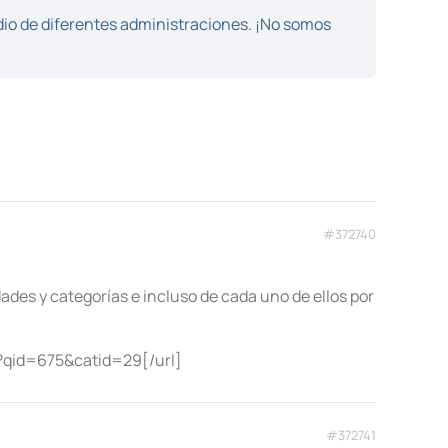
dio de diferentes administraciones. ¡No somos
#372740
]
dades y categorías e incluso de cada uno de ellos por
?qid=675&catid=29[/url]
#372741