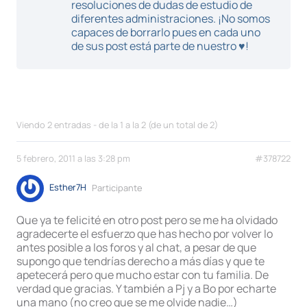
resoluciones de dudas de estudio de
diferentes administraciones. ¡No somos
capaces de borrarlo pues en cada uno
de sus post está parte de nuestro ♥!
Viendo 2 entradas - de la 1 a la 2 (de un total de 2)
5 febrero, 2011 a las 3:28 pm
#378722
Esther7H
Participante
Que ya te felicité en otro post pero se me ha olvidado
agradecerte el esfuerzo que has hecho por volver lo
antes posible a los foros y al chat, a pesar de que
supongo que tendrías derecho a más días y que te
apetecerá pero que mucho estar con tu familia. De
verdad que gracias. Y también a Pj y a Bo por echarte
una mano (no creo que se me olvide nadie…)