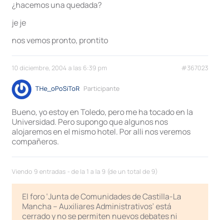
¿hacemos una quedada?
je je
nos vemos pronto, prontito
10 diciembre, 2004 a las 6:39 pm
#367023
THe_oPoSiToR
Participante
Bueno, yo estoy en Toledo, pero me ha tocado en la
Universidad. Pero supongo que algunos nos
alojaremos en el mismo hotel. Por alli nos veremos
compañeros.
Viendo 9 entradas - de la 1 a la 9 (de un total de 9)
El foro ‘Junta de Comunidades de Castilla-La
Mancha – Auxiliares Administrativos’ está
cerrado y no se permiten nuevos debates ni