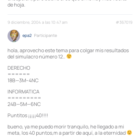
de hoja.
9 diciembre, 2004 a las 10:47 am
#367019
epa2
Participante
hola, aprovecho este tema para colgar mis resultados
del simulacro número 12..
DERECHO
======
18B—3M–4NC
INFORMATICA
=========
24B—5M—6NC
Puntitos ¡¡¡¡¡40!!!!
bueno, ya me puedo morir tranquilo, he llegado a mi
meta, los 40 puntos,m a partir de aquí, a la eternidad