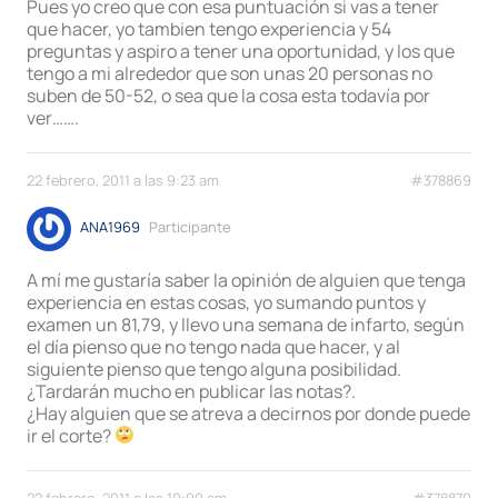
Pues yo creo que con esa puntuación si vas a tener
que hacer, yo tambien tengo experiencia y 54
preguntas y aspiro a tener una oportunidad, y los que
tengo a mi alrededor que son unas 20 personas no
suben de 50-52, o sea que la cosa esta todavía por
ver…….
22 febrero, 2011 a las 9:23 am
#378869
ANA1969
Participante
A mí me gustaría saber la opinión de alguien que tenga
experiencia en estas cosas, yo sumando puntos y
examen un 81,79, y llevo una semana de infarto, según
el día pienso que no tengo nada que hacer, y al
siguiente pienso que tengo alguna posibilidad.
¿Tardarán mucho en publicar las notas?.
¿Hay alguien que se atreva a decirnos por donde puede
ir el corte?
22 febrero, 2011 a las 10:09 am
#378870