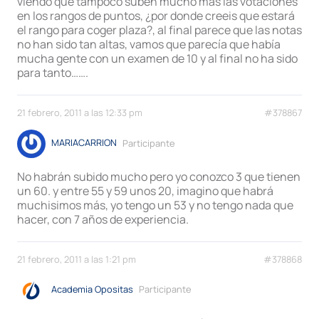
viendo que tampoco suben mucho mas las votaciones
en los rangos de puntos, ¿por donde creeis que estará
el rango para coger plaza?, al final parece que las notas
no han sido tan altas, vamos que parecía que había
mucha gente con un examen de 10 y al final no ha sido
para tanto…….
21 febrero, 2011 a las 12:33 pm
#378867
MARIACARRION
Participante
No habrán subido mucho pero yo conozco 3 que tienen
un 60. y entre 55 y 59 unos 20, imagino que habrá
muchisimos más, yo tengo un 53 y no tengo nada que
hacer, con 7 años de experiencia.
21 febrero, 2011 a las 1:21 pm
#378868
Academia Opositas
Participante