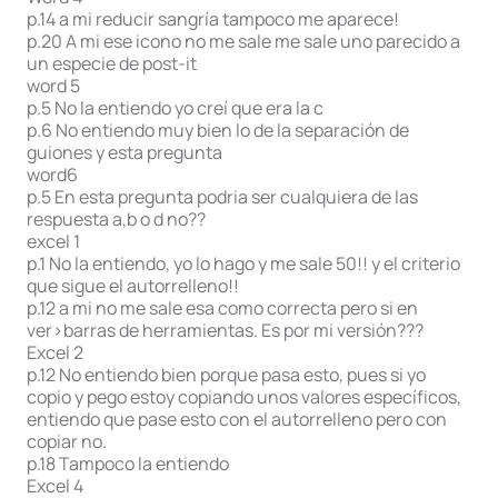
p.14 a mi reducir sangría tampoco me aparece!
p.20 A mi ese icono no me sale me sale uno parecido a
un especie de post-it
word 5
p.5 No la entiendo yo creí que era la c
p.6 No entiendo muy bien lo de la separación de
guiones y esta pregunta
word6
p.5 En esta pregunta podria ser cualquiera de las
respuesta a,b o d no??
excel 1
p.1 No la entiendo, yo lo hago y me sale 50!! y el criterio
que sigue el autorrelleno!!
p.12 a mi no me sale esa como correcta pero si en
ver>barras de herramientas. Es por mi versión???
Excel 2
p.12 No entiendo bien porque pasa esto, pues si yo
copio y pego estoy copiando unos valores específicos,
entiendo que pase esto con el autorrelleno pero con
copiar no.
p.18 Tampoco la entiendo
Excel 4