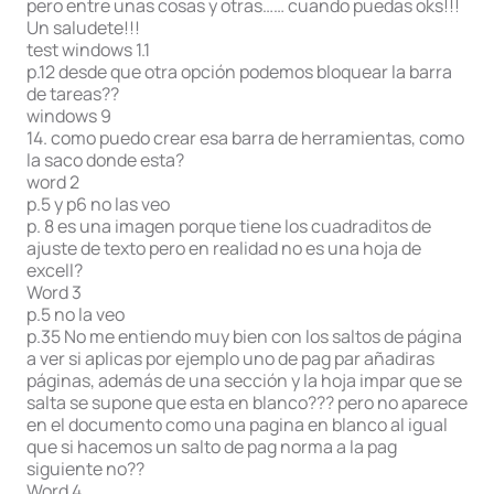
pero entre unas cosas y otras…… cuando puedas oks!!!
Un saludete!!!
test windows 1.1
p.12 desde que otra opción podemos bloquear la barra
de tareas??
windows 9
14. como puedo crear esa barra de herramientas, como
la saco donde esta?
word 2
p.5 y p6 no las veo
p. 8 es una imagen porque tiene los cuadraditos de
ajuste de texto pero en realidad no es una hoja de
excell?
Word 3
p.5 no la veo
p.35 No me entiendo muy bien con los saltos de página
a ver si aplicas por ejemplo uno de pag par añadiras
páginas, además de una sección y la hoja impar que se
salta se supone que esta en blanco??? pero no aparece
en el documento como una pagina en blanco al igual
que si hacemos un salto de pag norma a la pag
siguiente no??
Word 4