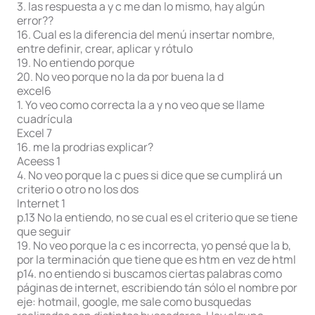
3. las respuesta a y c me dan lo mismo, hay algún
error??
16. Cual es la diferencia del menú insertar nombre,
entre definir, crear, aplicar y rótulo
19. No entiendo porque
20. No veo porque no la da por buena la d
excel6
1. Yo veo como correcta la a y no veo que se llame
cuadrícula
Excel 7
16. me la prodrias explicar?
Aceess 1
4. No veo porque la c pues si dice que se cumplirá un
criterio o otro no los dos
Internet 1
p.13 No la entiendo, no se cual es el criterio que se tiene
que seguir
19. No veo porque la c es incorrecta, yo pensé que la b,
por la terminación que tiene que es htm en vez de html
p14. no entiendo si buscamos ciertas palabras como
páginas de internet, escribiendo tán sólo el nombre por
eje: hotmail, google, me sale como busquedas