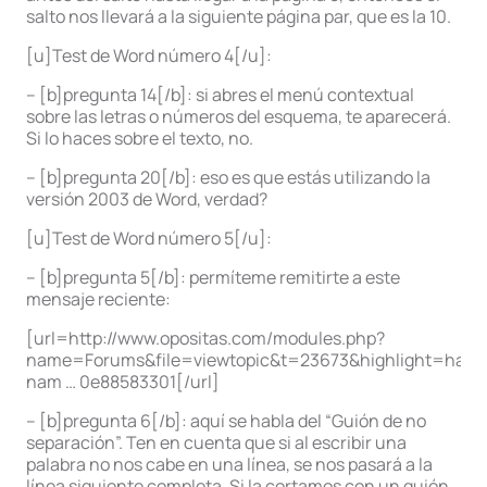
salto nos llevará a la siguiente página par, que es la 10.
[u]Test de Word número 4[/u]:
– [b]pregunta 14[/b]: si abres el menú contextual
sobre las letras o números del esquema, te aparecerá.
Si lo haces sobre el texto, no.
– [b]pregunta 20[/b]: eso es que estás utilizando la
versión 2003 de Word, verdad?
[u]Test de Word número 5[/u]:
– [b]pregunta 5[/b]: permíteme remitirte a este
mensaje reciente:
[url=http://www.opositas.com/modules.php?
name=Forums&file=viewtopic&t=23673&highlight=hacer
nam … 0e88583301[/url]
– [b]pregunta 6[/b]: aquí se habla del “Guión de no
separación”. Ten en cuenta que si al escribir una
palabra no nos cabe en una línea, se nos pasará a la
línea siguiente completa. Si la cortamos con un guión,