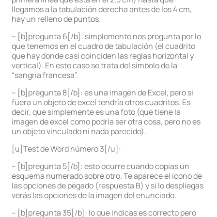
llegamos a la tabulación derecha antes de los 4 cm,
hay un relleno de puntos.
– [b]pregunta 6[/b]: simplemente nos pregunta por lo
que tenemos en el cuadro de tabulación (el cuadrito
que hay donde casi coinciden las reglas horizontal y
vertical). En este caso se trata del símbolo de la
“sangría francesa”.
– [b]pregunta 8[/b]: es una imagen de Excel, pero si
fuera un objeto de excel tendría otros cuadritos. Es
decir, que simplemente es una foto (que tiene la
imagen de excel como podría ser otra cosa, pero no es
un objeto vinculado ni nada parecido).
[u]Test de Word número 3[/u]:
– [b]pregunta 5[/b]: esto ocurre cuando copias un
esquema numerado sobre otro. Te aparece el icono de
las opciones de pegado (respuesta B) y si lo despliegas
verás las opciones de la imagen del enunciado.
– [b]pregunta 35[/b]: lo que indicas es correcto pero