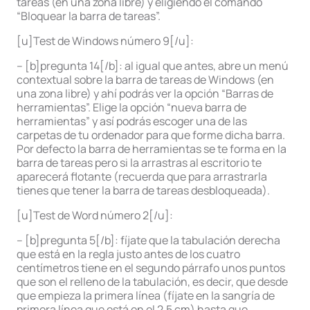
tareas (en una zona libre) y eligiendo el comando
“Bloquear la barra de tareas”.
[u]Test de Windows número 9[/u]:
– [b]pregunta 14[/b]: al igual que antes, abre un menú
contextual sobre la barra de tareas de Windows (en
una zona libre) y ahí podrás ver la opción “Barras de
herramientas”. Elige la opción “nueva barra de
herramientas” y así podrás escoger una de las
carpetas de tu ordenador para que forme dicha barra.
Por defecto la barra de herramientas se te forma en la
barra de tareas pero si la arrastras al escritorio te
aparecerá flotante (recuerda que para arrastrarla
tienes que tener la barra de tareas desbloqueada).
[u]Test de Word número 2[/u]:
– [b]pregunta 5[/b]: fíjate que la tabulación derecha
que está en la regla justo antes de los cuatro
centímetros tiene en el segundo párrafo unos puntos
que son el relleno de la tabulación, es decir, que desde
que empieza la primera línea (fíjate en la sangría de
primera línea que está en el 2,5 cm) hasta que