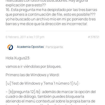
realizadas con distintos buscadores. Hay alguna
explicación para esto??
16. Esta pregunta me ha despistado por las tres barras
que poneis a continuación de file, esto es posiblle???
yo he buscado un archivo mio en mi pc poniendo tres
barras y me dice que la dirección es incorrrecta!
6 febrero, 2011 a las 7:37 pm
#378721
Academia Opositas
Participante
Hola Xugus23:
vamos a ir viéndolas por bloques.
Primero las de Windows y Word:
[u]Test de Windows y Tema 1 número 1[/u]:
– [b]pregunta 12[/b]: además de marcar la opción del
cuadro de diálogo, también puedes bloquearla
abriendo el menú contextual sobre la propia barra de