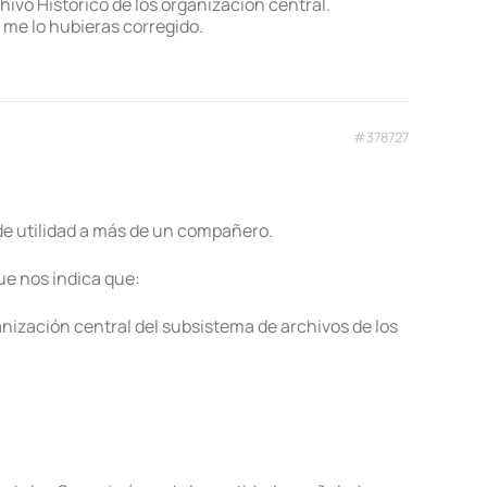
o Histórico de los organización central.
 me lo hubieras corregido.
#378727
de utilidad a más de un compañero.
ue nos indica que:
anización central del subsistema de archivos de los