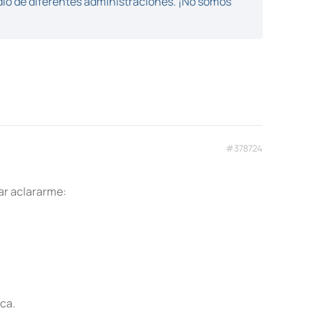
dio de diferentes administraciones. ¡No somos
#378724
ar aclararme:
ica.