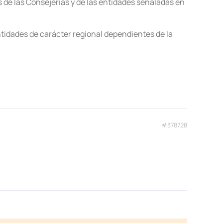
 de las Consejerías y de las entidades señaladas en
ntidades de carácter regional dependientes de la
#378728