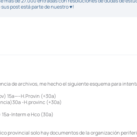
iene más de 27.000 entradas con resoluciones de dudas de estu
sus post está parte de nuestro ♥!
rencia de archivos, me hecho el siguiente esquema para intent
ov) 15a—–H.Provin (+30a)
vincia)30a -H.provinc (+30a)
) 15a-Interm e Hco (30a)
ico provincial solo hay documentos de la organización perifer