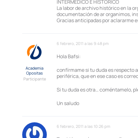
INTERMEDICO E HISTORICO
La labor de archivo histórico en la 
documentación de ar organimos, ins
Gracias anticipadas por aclararme e
6 febrero, 2011 a las 9:48 pm
Hola Bafsi:
Academia
confírmame si tu duda es respecto a
Opositas
periférica, que en ese caso es correc
Participante
Si tu duda es otra… coméntamelo, pl
Un saludo
6 febrero, 2011 a las 10:26 pm