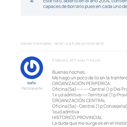
Este foro, abierto en el año 2004, cont
capaces de borrarlo pues en cada uno de 
Viendo 5 entradas - de la 1 a la 5 (de un total de 5)
5 febrero, 2011 a las 11:44 pm
Buenas noches,
Me hago un poco de lío en la tranfe
bafsi
ORGANIZACIÓN PERIFERICA:
Participante
Oficina(5a)———–Central (1 p Del Pr
1 x ud admtiva——Territorial (1 p Pro
ORGANIZACIÓN CENTRAL
Oficina(5a)–Central (1 p Consejería
1xud admtiva
HISTORICO PROVINCIAL
La duda que me surge es en el Histór