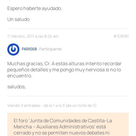
Espero haberte ayudado.
Un saludo
11 febrero, 2011 a las 8:24 am
#378787
PARIS68
Participante
Muchas gracias, Cr. A estas alturas intento recordar
pequeños detalles y me pongo muy nerviosa si no lo
encuentro.
saludos,
Viendo 3 entradas - de la 1 a la 3 (de un total de 3)
El foro ‘Junta de Comunidades de Castilla-La
Mancha – Auxiliares Administrativos’ está
cerrado y no se permiten nuevos debates ni