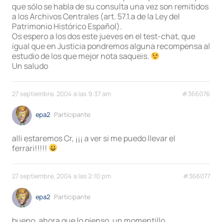
que sólo se habla de su consulta una vez son remitidos
a los Archivos Centrales (art. 57.1.a de la Ley del
Patrimonio Histórico Español).
Os espero a los dos este jueves en el test-chat, que
igual que en Justicia pondremos alguna recompensa al
estudio de los que mejor nota saqueis.
Un saludo
27 septiembre, 2004 a las 9:37 am
#366076
epa2
Participante
alli estaremos Cr, ¡¡¡ a ver si me puedo llevar el
ferrari!!!!!
27 septiembre, 2004 a las 2:10 pm
#366077
epa2
Participante
bueno, ahora que lo pienso, un momentillo,