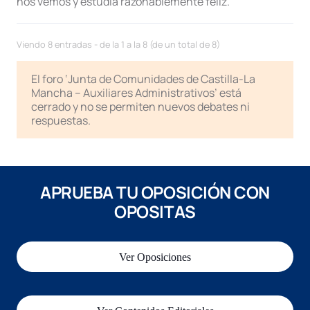
nos vemos y estudia razonablemente feliz.
Viendo 8 entradas - de la 1 a la 8 (de un total de 8)
El foro ‘Junta de Comunidades de Castilla-La
Mancha – Auxiliares Administrativos’ está
cerrado y no se permiten nuevos debates ni
respuestas.
APRUEBA TU OPOSICIÓN CON
OPOSITAS
Ver Oposiciones