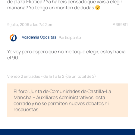
de plaza Eliptica? Ya habéis pensado que vais a elegir
mañana? Yo tengo un monton de dudas
9 julio, 2006 a las 7:42 pm
#369811
Academia Opositas
Participante
Yo voy pero espero que no me toque elegir, estoy hacia
el 90.
Viendo 2 entradas - de la 1 a la 2 (de un total de 2)
El foro ‘Junta de Comunidades de Castilla-La
Mancha – Auxiliares Administrativos’ está
cerrado y no se permiten nuevos debates ni
respuestas.