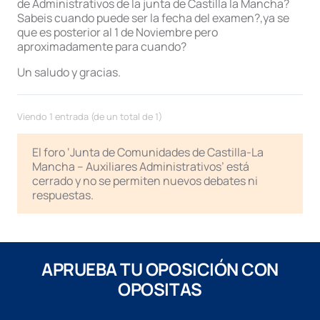
de Administrativos de la junta de Castilla la Mancha?
Sabeis cuando puede ser la fecha del examen?,ya se
que es posterior al 1 de Noviembre pero
aproximadamente para cuando?
Un saludo y gracias.
Viendo 1 entrada (de un total de 1)
El foro ‘Junta de Comunidades de Castilla-La
Mancha – Auxiliares Administrativos’ está
cerrado y no se permiten nuevos debates ni
respuestas.
APRUEBA TU OPOSICIÓN CON
OPOSITAS