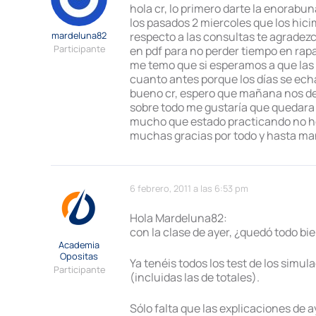
hola cr, lo primero darte la enorabu
los pasados 2 miercoles que los hici
mardeluna82
respecto a las consultas te agradez
Participante
en pdf para no perder tiempo en rapa
me temo que si esperamos a que las 
cuanto antes porque los días se ec
bueno cr, espero que mañana nos d
sobre todo me gustaría que quedara m
mucho que estado practicando no he
muchas gracias por todo y hasta ma
6 febrero, 2011 a las 6:53 pm
Hola Mardeluna82:
con la clase de ayer, ¿quedó todo bi
Academia
Opositas
Ya tenéis todos los test de los simu
Participante
(incluidas las de totales).
Sólo falta que las explicaciones de