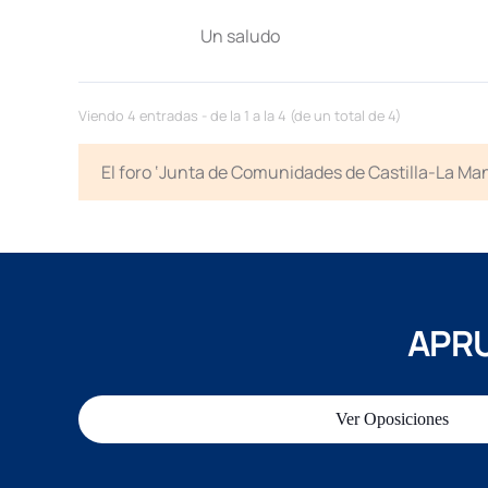
Un saludo
Viendo 4 entradas - de la 1 a la 4 (de un total de 4)
El foro ‘Junta de Comunidades de Castilla-La Man
APRU
Ver Oposiciones