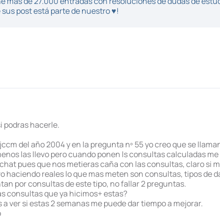
iene más de 27.000 entradas con resoluciones de dudas de estu
sus post está parte de nuestro ♥!
si podras hacerle.
a jccm del año 2004 y en la pregunta nº 55 yo creo que se llam
menos las llevo pero cuando ponen ls consultas calculadas me 
hat pues que nos metieras caña con las consultas, claro si
vo haciendo reales lo que mas meten son consultas, tipos de da
an por consultas de este tipo, no fallar 2 preguntas.
 las consultas que ya hicimos+ estas?
 a ver si estas 2 semanas me puede dar tiempo a mejorar.
o