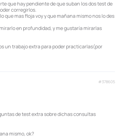
irte que hay pendiente de que suban los dos test de
oder corregirlos.
lo que mas floja voy y que mañana mismo nos lo des
mirarlo en profundidad, y me gustaría mirarlas
s un trabajo extra para poder practicarlas(por
#378605
eguntas de test extra sobre dichas consultas
ñana mismo, ok?