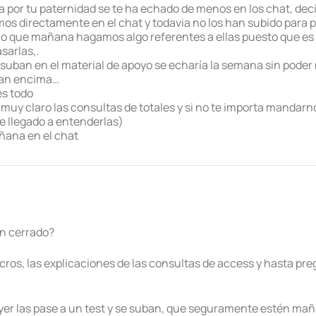
na por tu paternidad se te ha echado de menos en los chat, dec
mos directamente en el chat y todavia no los han subido para p
co que mañana hagamos algo referentes a ellas puesto que es 
sarlas,.
suban en el material de apoyo se echaría la semana sin poder 
han encima…
es todo
uy claro las consultas de totales y si no te importa mandarno
 llegado a entenderlas)
ñana en el chat
en cerrado?
lacros, las explicaciones de las consultas de access y hasta pr
 ayer las pase a un test y se suban, que seguramente estén ma