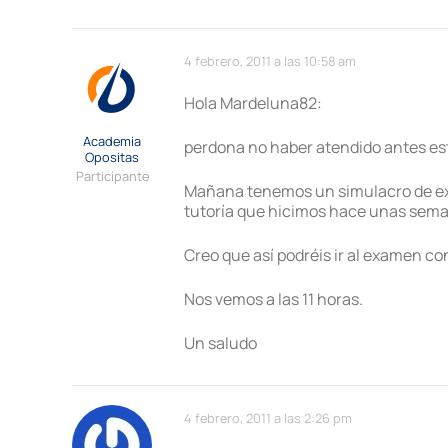
4 febrero, 2011 a las 10:58 am
Hola Mardeluna82:
Academia
perdona no haber atendido antes est
Opositas
Participante
Mañana tenemos un simulacro de exa
tutoría que hicimos hace unas sema
Creo que así podréis ir al examen co
Nos vemos a las 11 horas.
Un saludo
4 febrero, 2011 a las 2:26 pm