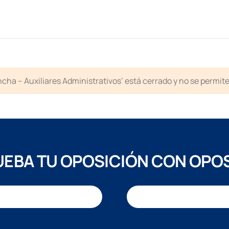
cha – Auxiliares Administrativos’ está cerrado y no se permit
EBA TU OPOSICIÓN CON OPO