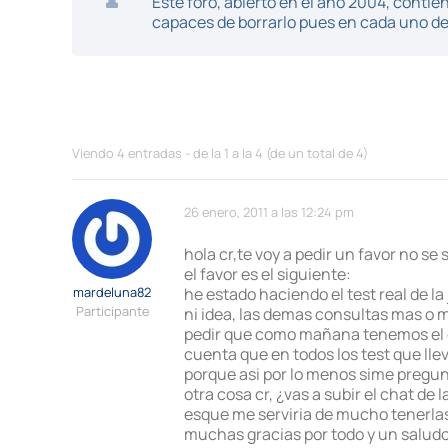
Este foro, abierto en el año 2004, cont
capaces de borrarlo pues en cada uno de 
Viendo 4 entradas - de la 1 a la 4 (de un total de 4)
26 enero, 2011 a las 12:24 pm
hola cr,te voy a pedir un favor no se 
el favor es el siguiente:
mardeluna82
he estado haciendo el test real de l
Participante
ni idea, las demas consultas mas o 
pedir que como mañana tenemos el c
cuenta que en todos los test que lle
porque asi por lo menos sime pregunt
otra cosa cr, ¿vas a subir el chat de
esque me serviria de mucho tenerlas
muchas gracias por todo y un salud