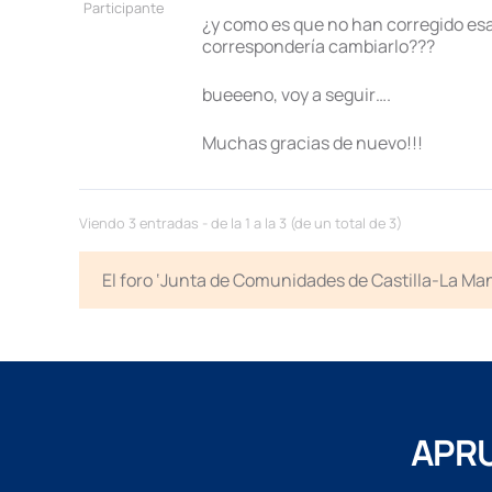
Participante
¿y como es que no han corregido esas
correspondería cambiarlo???
bueeeno, voy a seguir….
Muchas gracias de nuevo!!!
Viendo 3 entradas - de la 1 a la 3 (de un total de 3)
El foro ‘Junta de Comunidades de Castilla-La Man
APRU