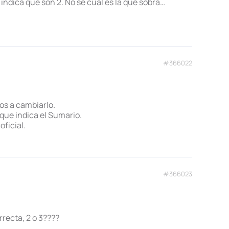
, indica que son 2. No sé cual es la que sobra…
#366022
os a cambiarlo.
 que indica el Sumario.
ficial.
#366023
rrecta, 2 o 3????