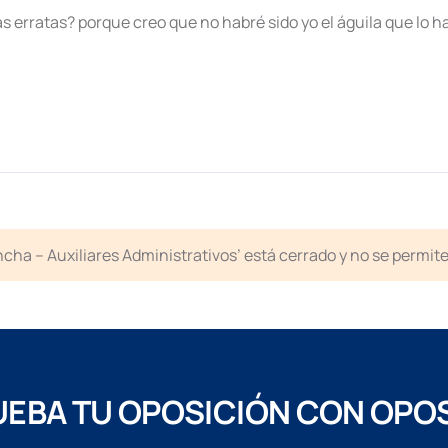
 erratas? porque creo que no habré sido yo el águila que lo h
cha – Auxiliares Administrativos’ está cerrado y no se permit
EBA TU OPOSICIÓN CON OPO