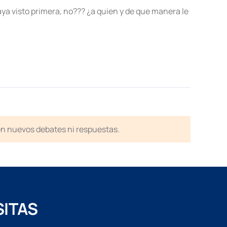
aya visto primera, no??? ¿a quien y de que manera le
en nuevos debates ni respuestas.
SITAS