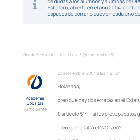
de dudas a los alumnos y alumnas de O
Este foro, abierto en el año 2004, cont
capaces de borrarlo pues en cada uno de 
Viendo 3 entradas - de la 1 a la 3 (de un total de 3)
20 septiembre, 2004 a las 4:21 pm
Holaaaaa,
Academia
creo que hay dos erratas en el Esta
Opositas
Participante
1. artículo 51:’ … si los presupuest
creo que le falta el ‘NO’ ¿no?