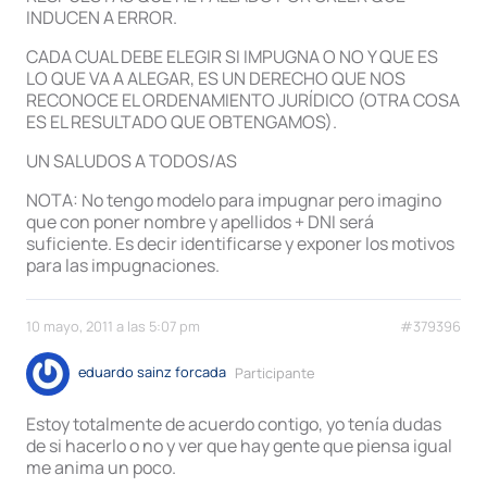
INDUCEN A ERROR.
CADA CUAL DEBE ELEGIR SI IMPUGNA O NO Y QUE ES
LO QUE VA A ALEGAR, ES UN DERECHO QUE NOS
RECONOCE EL ORDENAMIENTO JURÍDICO (OTRA COSA
ES EL RESULTADO QUE OBTENGAMOS).
UN SALUDOS A TODOS/AS
NOTA: No tengo modelo para impugnar pero imagino
que con poner nombre y apellidos + DNI será
suficiente. Es decir identificarse y exponer los motivos
para las impugnaciones.
10 mayo, 2011 a las 5:07 pm
#379396
eduardo sainz forcada
Participante
Estoy totalmente de acuerdo contigo, yo tenía dudas
de si hacerlo o no y ver que hay gente que piensa igual
me anima un poco.