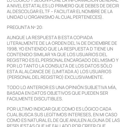
LO LÓGICO Y SEGÚN PONE LA INFORMACIÓN GENERAL
A NIVEL ESTATAL ES LO PRIMERO QUE DEBES DE DECIR
AL DESCOLGAR EL TF – FACILITAR EL NOMBRE DE LA
UNIDAD U ORGANISMO AL CUAL PERTENECES).
PREGUNTA Nº 20:
AUNQUE LA RESPUESTA B ESTA COPIADA
LITERALMENTE DE LA ORDEN DEL 14 DE DICIEMBRE DE
1998, YO ENTIENDO QUE LA RESPUESTA D TIENE UN
CONTENIDO SIMILAR YA QUE LOS USUARIOS DEL
REGISTRO ES EL PERSONAL ENCARGADO DEL MISMO Y
POR LO TANTO LA CONSULTA DE LOS DATOS SÓLO
ESTA AL ALCANCE DE (LIMITADA A) LOS USUARIOS
(PERSONAL DEL REGISTRO) EXCLUSIVAMENTE.
TODO LO ANTERIOR ES UNA OPINIÓN SUBJETIVA MÍA,
BASADA EN DATOS OBJETIVOS QUE PUEDEN SER
FACILMENTE DISCUTIBLES.
POR ULTIMO INDICAR QUE COMO ES LÓGICO CADA
CUAL BUSCA SUS LEGÍTIMOS INTERESES, EN MI CASO
COMO ES NATURAL EL DE QUE ANULEN ALGUNA DE LAS
RESPUESTAS QUE HE FALLADO POR CREER QUE