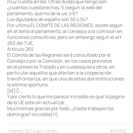
muy cuesta arriba. Otras dudas que tengo son:
¿cuantos cuestores hay, 5 (segun la web del
parlamento, que no de la ue, o 6?
Los diputados de españa son 50 o 54?
Por ultimo EL COMITE DE LAS REGIONES, asiste segun
en el tema al parlamento, al consejoy a la comision en
funciones consultivas, pero sin embargo segun el art
265 del TUE,
Artículo 265
El Comité de las Regiones será consultado por el
Consejo o por la Comisión, en los casos previstos
en el presente Tratado y en cualesquiera otros, en
particular aquellos que afecten a la cooperación
transfronteriza, en que una de estas dos instituciones
lo estime oportuno.
[b][i]….
Y por cierto lo que me parece increible es que la pagina
de la UE este sin actualizar.
Muchisimas gracias por todo, ¡¡hasta trabajais los
domingos? increible[/i]
7 febrero, 2011 a las 4:06 pm
#379322