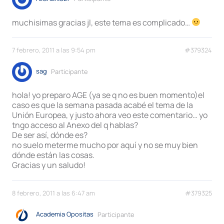
muchisimas gracias jl, este tema es complicado…
7 febrero, 2011 a las 9:54 pm
#379324
sag
Participante
hola! yo preparo AGE (ya se q no es buen momento)el
caso es que la semana pasada acabé el tema de la
Unión Europea, y justo ahora veo este comentario… yo
tngo acceso al Anexo del q hablas?
De ser así, dónde es?
no suelo meterme mucho por aquí y no se muy bien
dónde están las cosas.
Gracias y un saludo!
8 febrero, 2011 a las 6:47 am
#379325
Academia Opositas
Participante