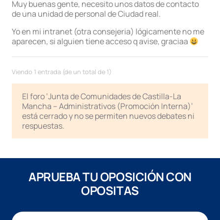
Muy buenas gente, necesito unos datos de contacto
de una unidad de personal de Ciudad real.
Yo en mi intranet (otra consejeria) lógicamente no me
aparecen, si alguien tiene acceso q avise, graciaa
Viendo 1 entrada (de un total de 1)
El foro ‘Junta de Comunidades de Castilla-La
Mancha – Administrativos (Promoción Interna)’
está cerrado y no se permiten nuevos debates ni
respuestas.
APRUEBA TU OPOSICIÓN CON
OPOSITAS