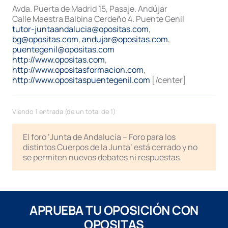
Avda. Puerta de Madrid 15, Pasaje. Andújar
Calle Maestra Balbina Cerdeño 4. Puente Genil
tutor-juntaandalucia@opositas.com
,
bg@opositas.com
,
andujar@opositas.com
,
puentegenil@opositas.com
http://www.opositas.com
,
http://www.opositasformacion.com
,
http://www.opositaspuentegenil.com
[/center]
Viendo 1 entrada (de un total de 1)
El foro ‘Junta de Andalucía – Foro para los
distintos Cuerpos de la Junta’ está cerrado y no
se permiten nuevos debates ni respuestas.
APRUEBA TU OPOSICIÓN CON
OPOSITAS