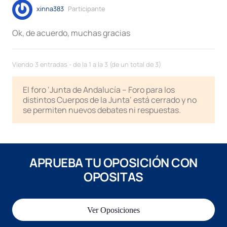
xinna383
Participante
Ok, de acuerdo, muchas gracias
Viendo 3 entradas - de la 1 a la 3 (de un total de 3)
El foro ‘Junta de Andalucía – Foro para los
distintos Cuerpos de la Junta’ está cerrado y no
se permiten nuevos debates ni respuestas.
APRUEBA TU OPOSICIÓN CON
OPOSITAS
Ver Oposiciones