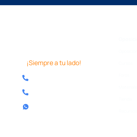
Oposic
Oposicio
¡Siempre a tu lado!
Cursos
Foros
Tel: 640 39 08 04
Materiale
Tel: 857 80 13 58
Tienda
Contactar por whatsapp
Recursos 
Tel.
640 39 08 04
Contactar por whatsapp