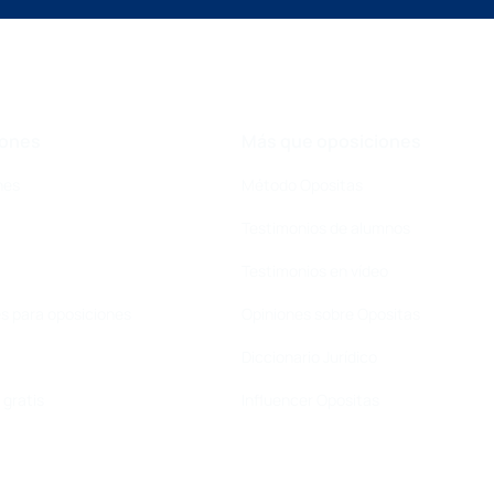
iones
Más que oposiciones
nes
Método Opositas
Testimonios de alumnos
Testimonios en vídeo
s para oposiciones
Opiniones sobre Opositas
Diccionario Jurídico
gratis
Influencer Opositas