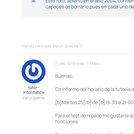
Este foro, abierto en el año 2004, cont
capaces de borrarlo pues en cada uno de 
Viendo 1 entrada (de un total de 1)
2 julio, 2019 a las 11:17 pm
Buenas:
tutor-
Os informo del horario de la tutoría
informatica
Participante
[b]Martes 25[/b] de [b]19:30 a 21:00
Para el test de repaso me gustaría qu
funciones.