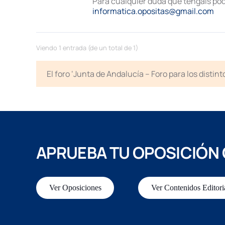
Para cualquier duda que tengáis pod
informatica.opositas@gmail.com
Viendo 1 entrada (de un total de 1)
El foro ‘Junta de Andalucía – Foro para los disti
APRUEBA TU OPOSICIÓN
Ver Oposiciones
Ver Contenidos Editori