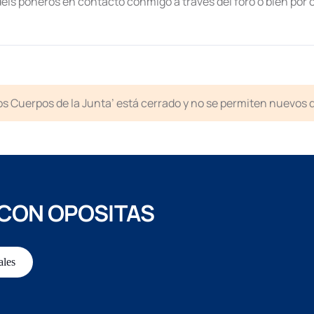
éis poneros en contacto conmigo a través del foro o bien por 
ntos Cuerpos de la Junta’ está cerrado y no se permiten nuevos
 CON OPOSITAS
ales