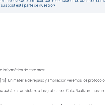
iene más de 27.000 entradas con resoluciones de dudas de estu
sus post está parte de nuestro ♥!
 de informática de este mes:
[/b]: En materia de repaso y ampliación veremos los protocolos
e echáseis un vistazo a las gráficas de Calc. Realizaremos un t