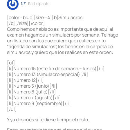
NZ
Participante
[color=blue][size=4][b]Simulacros:
[/b][/size][/color]
Como hemos hablado es importante que de aquí al
examen hagamos un simulacro por semana. Te hago
un listado con los que quiero que realices en tu
“agenda de simulacros”, los tienes en la carpeta de
simulacros y quiero que los realices en este orden:
[ul]
[li]Número 15 (este fin de semana – lunes)[/li]
[li]Número 13 (simulacro especial)[/li]
[li]Número 12[/li]
[li]Número 5 (junio)[/li]
[li]Número 6 (julio)[/li]
[li]Número 7 (agosto)[/li]
[li]Número 9 (septiembre)[/li]
[/ul]
Y ya después si te diese tiempo el resto.
Entre paréntesis te pongo el mes en el que se