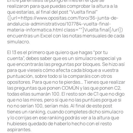
realizaron para que puedas comprobar la altura a la
que estarías, al final del post “Vuelta final”
([url=https://www.opositas.com/foro/36-junta-de-
andalucia-administrativos/107784-vuelta-final-
materia-informatica.html class=””]Vuelta final[/url])
encuentras un Excel con las notas mensuales de cada
simulacro.
El 13 es el primero que quiero que hagas “por tu
cuenta”, debes saber que es un simulacro especial ya
que encontrarás las preguntas por bloques. Se hizo así
para que vieseis cómo afecta cada bloque a vuestra
puntuación, sobre todo si la comparáis con otros
opositores. Para que no te pierdas… Tienes que realizar
las preguntas que ponen COMÚN y las que ponen C2,
todas ellas sumarán 100. El resto son de C1 que no digo
que no las mires, pero sí que no las puntúes porque si
no no serían 100, serían más. Al final de este post
tienes un ranking, cuando completes dicho simulacro
y lo corrijas en ese ranking podrás ver a la altura que
hubieses quedado de haberlo hecho con el resto
aspirantes.