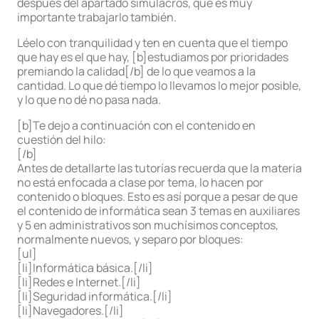
después del apartado simulacros, que es muy
importante trabajarlo también.
Léelo con tranquilidad y ten en cuenta que el tiempo
que hay es el que hay, [b]estudiamos por prioridades
premiando la calidad[/b] de lo que veamos a la
cantidad. Lo que dé tiempo lo llevamos lo mejor posible,
y lo que no dé no pasa nada.
[b]Te dejo a continuación con el contenido en
cuestión del hilo:
[/b]
Antes de detallarte las tutorías recuerda que la materia
no está enfocada a clase por tema, lo hacen por
contenido o bloques. Esto es así porque a pesar de que
el contenido de informática sean 3 temas en auxiliares
y 5 en administrativos son muchísimos conceptos,
normalmente nuevos, y separo por bloques:
[ul]
[li]Informática básica.[/li]
[li]Redes e Internet.[/li]
[li]Seguridad informática.[/li]
[li]Navegadores.[/li]