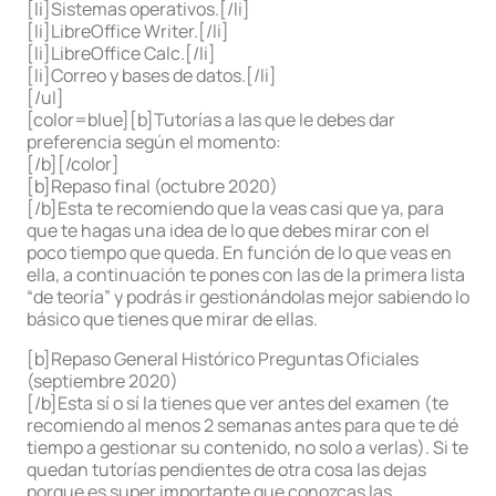
[li]Sistemas operativos.[/li]
[li]LibreOffice Writer.[/li]
[li]LibreOffice Calc.[/li]
[li]Correo y bases de datos.[/li]
[/ul]
[color=blue][b]Tutorías a las que le debes dar
preferencia según el momento:
[/b][/color]
[b]Repaso final (octubre 2020)
[/b]Esta te recomiendo que la veas casi que ya, para
que te hagas una idea de lo que debes mirar con el
poco tiempo que queda. En función de lo que veas en
ella, a continuación te pones con las de la primera lista
“de teoría” y podrás ir gestionándolas mejor sabiendo lo
básico que tienes que mirar de ellas.
[b]Repaso General Histórico Preguntas Oficiales
(septiembre 2020)
[/b]Esta sí o sí la tienes que ver antes del examen (te
recomiendo al menos 2 semanas antes para que te dé
tiempo a gestionar su contenido, no solo a verlas). Si te
quedan tutorías pendientes de otra cosa las dejas
porque es super importante que conozcas las