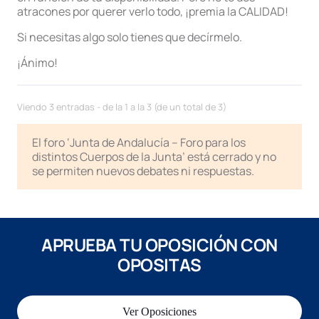
atracones por querer verlo todo, ¡premia la CALIDAD!
Si necesitas algo solo tienes que decírmelo.
¡Ánimo!
Viendo 3 entradas - de la 1 a la 3 (de un total de 3)
El foro ‘Junta de Andalucía – Foro para los
distintos Cuerpos de la Junta’ está cerrado y no
se permiten nuevos debates ni respuestas.
APRUEBA TU OPOSICIÓN CON
OPOSITAS
Ver Oposiciones