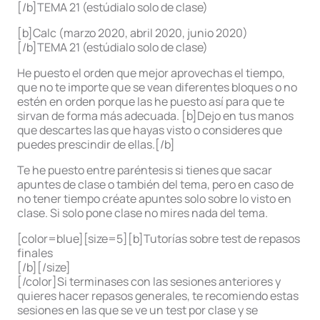
[/b]TEMA 21 (estúdialo solo de clase)
[b]Calc (marzo 2020, abril 2020, junio 2020)
[/b]TEMA 21 (estúdialo solo de clase)
He puesto el orden que mejor aprovechas el tiempo,
que no te importe que se vean diferentes bloques o no
estén en orden porque las he puesto así para que te
sirvan de forma más adecuada. [b]Dejo en tus manos
que descartes las que hayas visto o consideres que
puedes prescindir de ellas.[/b]
Te he puesto entre paréntesis si tienes que sacar
apuntes de clase o también del tema, pero en caso de
no tener tiempo créate apuntes solo sobre lo visto en
clase. Si solo pone clase no mires nada del tema.
[color=blue][size=5][b]Tutorías sobre test de repasos
finales
[/b][/size]
[/color]Si terminases con las sesiones anteriores y
quieres hacer repasos generales, te recomiendo estas
sesiones en las que se ve un test por clase y se