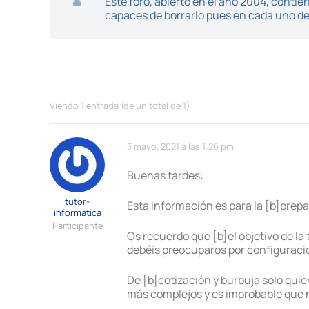
Este foro, abierto en el año 2004, cont
capaces de borrarlo pues en cada uno de 
Viendo 1 entrada (de un total de 1)
3 mayo, 2021 a las 1:26 pm
Buenas tardes:
tutor-
Esta información es para la [b]prep
informatica
Participante
Os recuerdo que [b]el objetivo de la
debéis preocuparos por configuraci
De [b]cotización y burbuja solo qui
más complejos y es improbable que