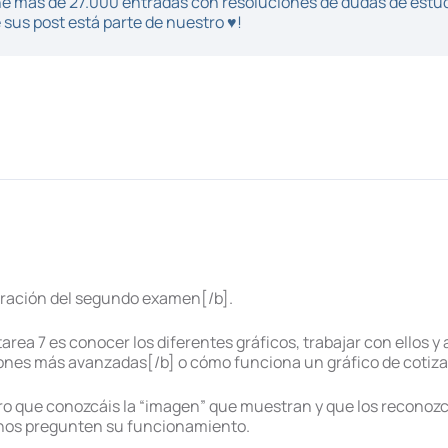
iene más de 27.000 entradas con resoluciones de dudas de estu
sus post está parte de nuestro ♥!
aración del segundo examen[/b].
 tarea 7 es conocer los diferentes gráficos, trabajar con ellos
ones más avanzadas[/b] o cómo funciona un gráfico de cotiza
ero que conozcáis la “imagen” que muestran y que los reconoz
 nos pregunten su funcionamiento.