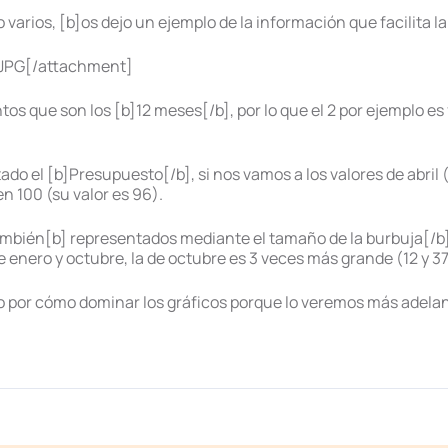
arios, [b]os dejo un ejemplo de la información que facilita l
.JPG[/attachment]
tos que son los [b]12 meses[/b], por lo que el 2 por ejemplo e
tado el [b]Presupuesto[/b], si nos vamos a los valores de ab
en 100 (su valor es 96).
ambién[b] representados mediante el tamaño de la burbuja[/b],
enero y octubre, la de octubre es 3 veces más grande (12 y 
o por cómo dominar los gráficos porque lo veremos más adelan