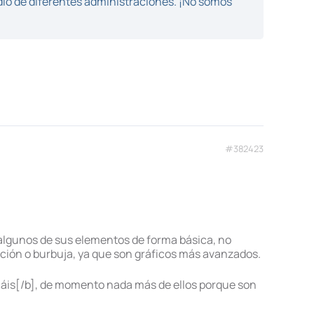
dio de diferentes administraciones. ¡No somos
#382423
 y algunos de sus elementos de forma básica, no
ción o burbuja, ya que son gráficos más avanzados.
cáis[/b], de momento nada más de ellos porque son