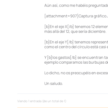
Aún así, como me habéis preguntado v
[attachment=907]Captura gráfico
[b]En el eje X[/b] tenemos 12 elemen
más allá del 12, que sería diciembre.
[b]En el eje Y[/b] tenemos represen
como el centro del círculo está casi 
Y [b]los gastos[/b] se encuentran t
ejemplo comparamos las burbujas de 
Lo dicho, no os preocupéis en exces
Un saludo.
Viendo 1 entrada (de un total de 1)