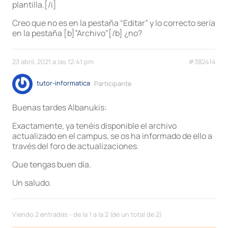
plantilla.[/i]
Creo que no es en la pestaña “Editar” y lo correcto sería
en la pestaña [b]”Archivo”[/b] ¿no?
23 abril, 2021 a las 12:41 pm
#382414
tutor-informatica
Participante
Buenas tardes Albanukis:
Exactamente, ya tenéis disponible el archivo
actualizado en el campus, se os ha informado de ello a
través del foro de actualizaciones.
Que tengas buen día.
Un saludo.
Viendo 2 entradas - de la 1 a la 2 (de un total de 2)