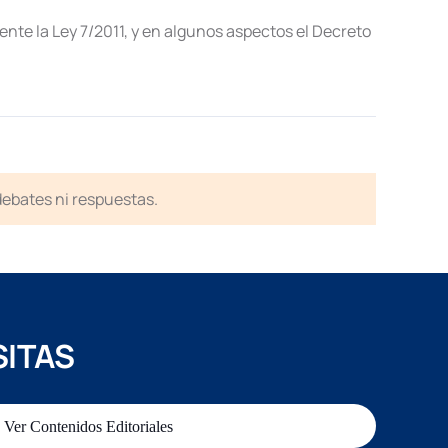
te la Ley 7/2011, y en algunos aspectos el Decreto
 debates ni respuestas.
SITAS
Ver Contenidos Editoriales