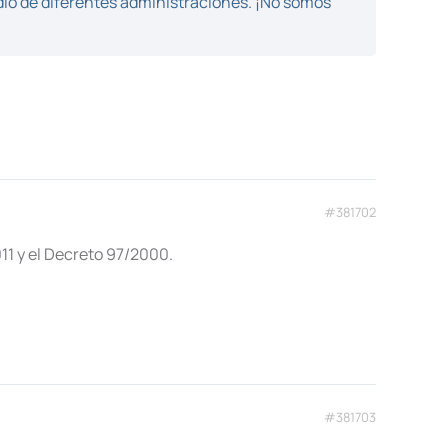
dio de diferentes administraciones. ¡No somos
#381702
11 y el Decreto 97/2000.
#381703