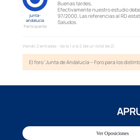
Buenas tardes,
Efectivamente nuestro estudio debe 
junta-
97/2000. Las referencias al RD estat
andalucia
Saludos.
Participante
Viendo 2 entradas - de la 1 a la 2 (de un total de 2)
El foro ‘Junta de Andalucía – Foro para los disti
APRU
Ver Oposiciones