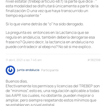
nivel estatal (trebep artículo 48.f) la parte que dice : ”
esta modalidad se disfrutará únicamente a partir de la
finalización O una vez que haya transcurrido un
tiempo equivalente ”
Si lo que viene detrás de “o” ha sido derogado.
La pregunta es: entonces en la Lactancia que se
regula en andalucia, también debería derogarse esa
frase no? Quiero decir, la lactancia en andalucia no
puede contradecir al ebep no? No sé si me explico .
11 abril, 2021 a las 7:46 am
#382398
junta-andalucia
Participante
Buenos días,
Efectivamente los permisos y licencias del TREBEP son
de “mínimos”, esto es, una regulación aplicable a todas
las AAPP, los cuales, no obstante, pueden mejorar o
ampliar, pero siempre respetando estos mínimos que
se establecen a nivel estatal.