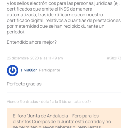
y los sellos electrónicos para las personas jurídicas (ej.
certificados que emite el INSS de manera
automatizada, tras identificarnos con nuestro
certificado digital, relativos a cuantías de prestaciones
por maternidad que se han recibido durante un
período).
Entendido ahora mejor?
25 diciembre, 2020 a las 11:49 am
#382173
silvia88dr
Participante
Perfecto gracias
Viendo 3 entradas - de la 1 a la 3 (de un total de 3)
El foro ‘Junta de Andalucía – Foro para los
distintos Cuerpos de la Junta’ está cerrado y no
se permiten nuevos debates ni respuestas.