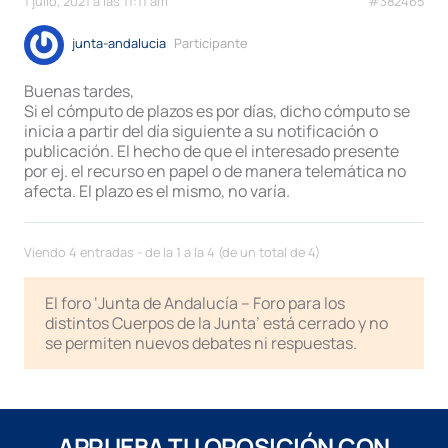
1 julio, 2021 a las 11:11 am
#382465
junta-andalucia
Participante
Buenas tardes,
Si el cómputo de plazos es por días, dicho cómputo se
inicia a partir del día siguiente a su notificación o
publicación. El hecho de que el interesado presente
por ej. el recurso en papel o de manera telemática no
afecta. El plazo es el mismo, no varía.
Viendo 4 entradas - de la 1 a la 4 (de un total de 4)
El foro ‘Junta de Andalucía – Foro para los
distintos Cuerpos de la Junta’ está cerrado y no
se permiten nuevos debates ni respuestas.
APRUEBA TU OPOSICIÓN CON