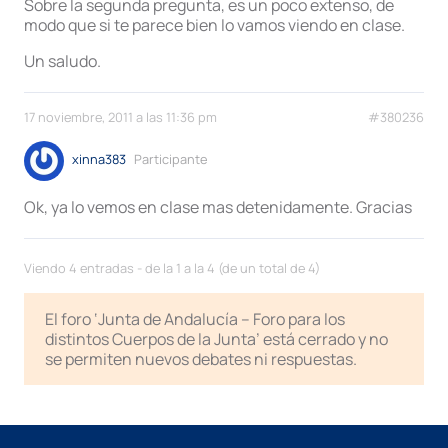
Sobre la segunda pregunta, es un poco extenso, de
modo que si te parece bien lo vamos viendo en clase.
Un saludo.
17 noviembre, 2011 a las 11:36 pm
#380236
xinna383
Participante
Ok, ya lo vemos en clase mas detenidamente. Gracias
Viendo 4 entradas - de la 1 a la 4 (de un total de 4)
El foro ‘Junta de Andalucía – Foro para los
distintos Cuerpos de la Junta’ está cerrado y no
se permiten nuevos debates ni respuestas.