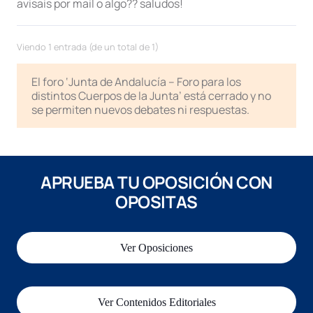
avisais por mail o algo?? saludos!
Viendo 1 entrada (de un total de 1)
El foro ‘Junta de Andalucía – Foro para los
distintos Cuerpos de la Junta’ está cerrado y no
se permiten nuevos debates ni respuestas.
APRUEBA TU OPOSICIÓN CON
OPOSITAS
Ver Oposiciones
Ver Contenidos Editoriales