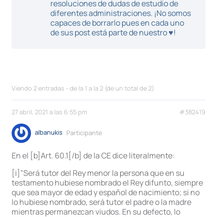
resoluciones de dudas de estudio de
diferentes administraciones. ¡No somos
capaces de borrarlo pues en cada uno
de sus post está parte de nuestro ♥!
Viendo 2 entradas - de la 1 a la 2 (de un total de 2)
27 abril, 2021 a las 6:55 pm
#382419
albanukis
Participante
En el [b]Art. 60.1[/b] de la CE dice literalmente:
[i]”Será tutor del Rey menor la persona que en su
testamento hubiese nombrado el Rey difunto, siempre
que sea mayor de edad y español de nacimiento; si no
lo hubiese nombrado, será tutor el padre o la madre
mientras permanezcan viudos. En su defecto, lo