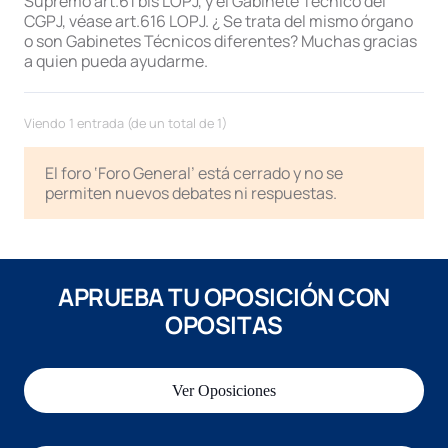
Supremo art.61 bis LOPJ, y el Gabinete Técnico del
CGPJ, véase art.616 LOPJ. ¿ Se trata del mismo órgano
o son Gabinetes Técnicos diferentes? Muchas gracias
a quien pueda ayudarme.
Viendo 1 entrada (de un total de 1)
El foro ‘Foro General’ está cerrado y no se
permiten nuevos debates ni respuestas.
APRUEBA TU OPOSICIÓN CON
OPOSITAS
Ver Oposiciones