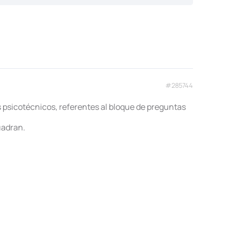
#285744
s psicotécnicos, referentes al bloque de preguntas
uadran.