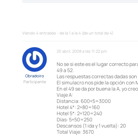
Viendo 4 entradas - de la 1 a la 4 (de un total de 4)
20 abril, 2008 a las 11:22 pm
No se si este es el lugar correcto p
49 a 52.
Obradoiro
Las respuestas correctas dadas son
Participante
El simulacro nos pide la opción con
En el 49 se da por buena la A, yo creo
Viaje A:
Distancia: 600×5=3000
Hotel 4*: 2×80=160
Hotel 5*: 2×120=240
Días: 5×50=250
Descansos (1 ida y 1 vuelta): 20
Total Viaje: 3670