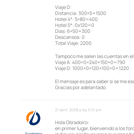
Viaje D:
Distancia: 300×5=1500
Hotel 4*: 5×80=400
Hotel 5*: 0x120=0
Días: 6×50=300
Descansos: 0
Total Viaje: 2200
Tampoco me salen las cuentas en el 
Viaje A: 400+0+240+150+0=790
Viaje D: 1000+0+120+100+0=1220
El mensaje es para saber si se me esc
Gracias por adelantado.
21 abril, 2008 a las 5:51 pm
Hola Obradoiro:
en primer lugar, bienvenido a los f
Academia