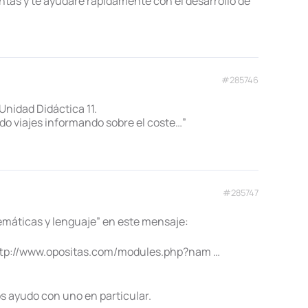
ntas y te ayudaré rápidamente con el desarrollo de
#285746
nidad Didáctica 11.
do viajes informando sobre el coste…”
#285747
máticas y lenguaje” en este mensaje:
tp://www.opositas.com/modules.php?nam …
os ayudo con uno en particular.