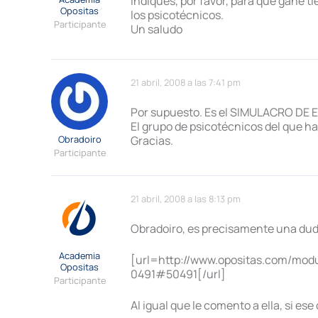
indiques, por favor, para que gane t
Opositas
los psicotécnicos.
Participante
Un saludo
21 abril, 2008 a las 7:41 pm
Por supuesto. Es el SIMULACRO DE EX
El grupo de psicotécnicos del que h
Obradoiro
Gracias.
Participante
21 abril, 2008 a las 8:13 pm
Obradoiro, es precisamente una dud
Academia
[url=http://www.opositas.com/mo
Opositas
0491#50491[/url]
Participante
Al igual que le comento a ella, si es