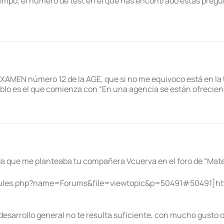
iempo, el número de test en el que has encontrado estas pregu
AMEN número 12 de la AGE, que si no me equivoco está en la U
ablo es el que comienza con “En una agencia se están ofrecien
a que me planteaba tu compañera Vcuerva en el foro de “Mate
dules.php?name=Forums&file=viewtopic&p=50491#50491]ht
e desarrollo general no te resulta suficiente, con mucho gusto 