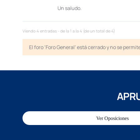
Un saludo.
Viendo 4 entradas - de la 1 a la 4 (de un total de 4)
El foro ‘Foro General’ está cerrado y no se permi
APRU
Ver Oposiciones