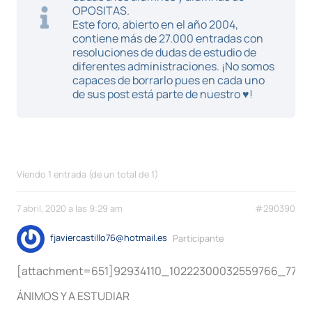
OPOSITAS.
Este foro, abierto en el año 2004,
contiene más de 27.000 entradas con
resoluciones de dudas de estudio de
diferentes administraciones. ¡No somos
capaces de borrarlo pues en cada uno
de sus post está parte de nuestro ♥!
Viendo 1 entrada (de un total de 1)
7 abril, 2020 a las 9:29 am
#290390
fjaviercastillo76@hotmail.es
Participante
[attachment=651]92934110_10222300032559766_77600
ÁNIMOS Y A ESTUDIAR