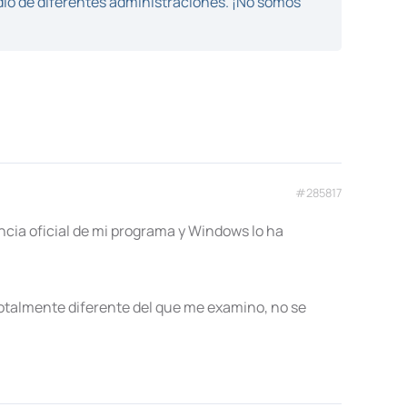
dio de diferentes administraciones. ¡No somos
#285817
ncia oficial de mi programa y Windows lo ha
 totalmente diferente del que me examino, no se