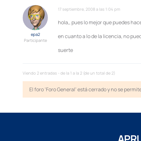
17 septiembre, 2008 a las 1:04 pm
hola,, pues lo mejor que puedes hace
epa2
en cuanto a lo de la licencia, no pue
Participante
suerte
Viendo 2 entradas - de la 1 a la 2 (de un total de 2)
El foro ‘Foro General’ está cerrado y no se permi
APRU