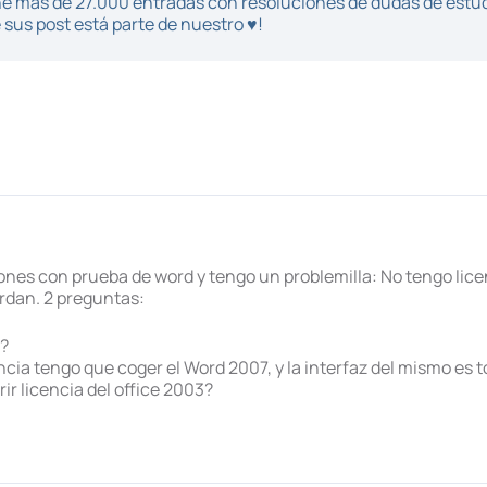
iene más de 27.000 entradas con resoluciones de dudas de estu
sus post está parte de nuestro ♥!
nes con prueba de word y tengo un problemilla: No tengo lice
erdan. 2 preguntas:
l?
encia tengo que coger el Word 2007, y la interfaz del mismo es
r licencia del office 2003?