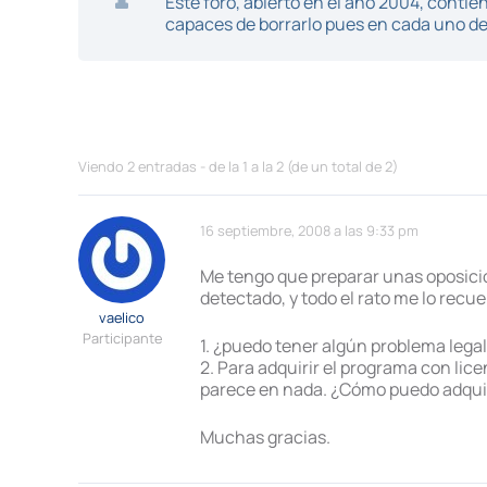
Este foro, abierto en el año 2004, cont
capaces de borrarlo pues en cada uno de 
Viendo 2 entradas - de la 1 a la 2 (de un total de 2)
16 septiembre, 2008 a las 9:33 pm
Me tengo que preparar unas oposicio
detectado, y todo el rato me lo recu
vaelico
Participante
1. ¿puedo tener algún problema lega
2. Para adquirir el programa con lic
parece en nada. ¿Cómo puedo adquiri
Muchas gracias.