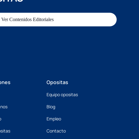
Ver Contenidos Editoriales
ones
Opositas
Equipo opositas
mnos
Blog
o
Empleo
sitas
Contacto