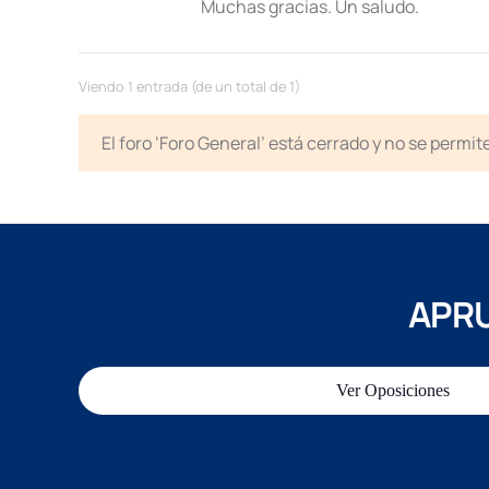
Muchas gracias. Un saludo.
Viendo 1 entrada (de un total de 1)
El foro ‘Foro General’ está cerrado y no se permi
APRU
Ver Oposiciones