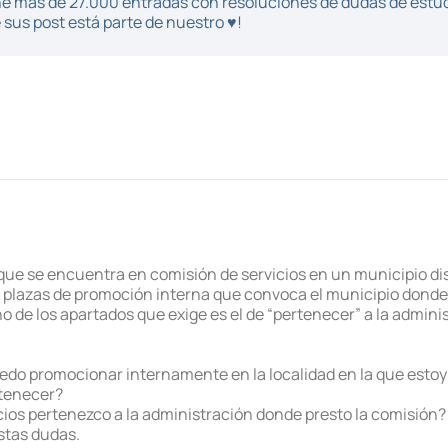
iene más de 27.000 entradas con resoluciones de dudas de estu
sus post está parte de nuestro ♥!
que se encuentra en comisión de servicios en un municipio dis
plazas de promoción interna que convoca el municipio donde 
o de los apartados que exige es el de “pertenecer” a la admini
edo promocionar internamente en la localidad en la que esto
tenecer?
cios pertenezco a la administración donde presto la comisión?
stas dudas.