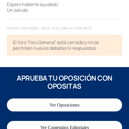
Espero haberte ayudado.
Un saludo
Viendo 2 entradas - de la 1 a la 2 (de un total de 2)
El foro ‘Foro General’ está cerrado y no se
permiten nuevos debates ni respuestas.
APRUEBA TU OPOSICIÓN CON
OPOSITAS
Ver Oposiciones
Ver Contenidos Editoriales