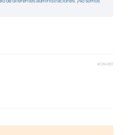
dio de diferentes administraciones. ¡No somos
#284887