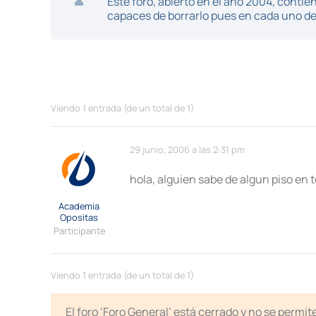
Este foro, abierto en el año 2004, cont
capaces de borrarlo pues en cada uno de 
Viendo 1 entrada (de un total de 1)
29 junio, 2006 a las 2:31 pm
hola, alguien sabe de algun piso en 
Academia
Opositas
Participante
Viendo 1 entrada (de un total de 1)
El foro ‘Foro General’ está cerrado y no se permi