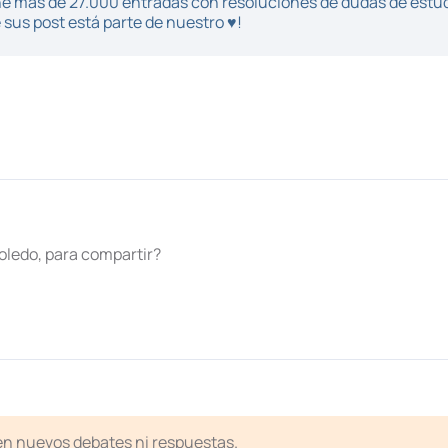
iene más de 27.000 entradas con resoluciones de dudas de estu
sus post está parte de nuestro ♥!
toledo, para compartir?
ten nuevos debates ni respuestas.