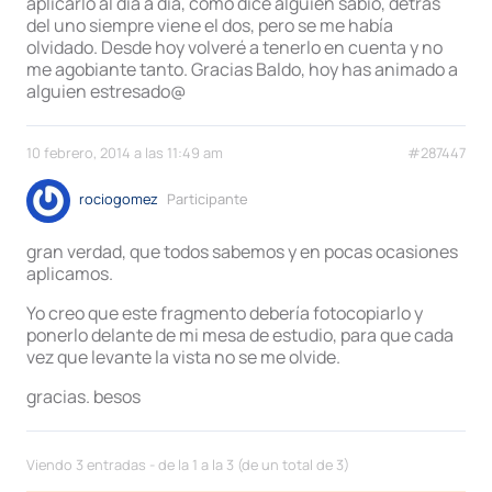
aplicarlo al día a día, como dice alguien sabio, detrás
del uno siempre viene el dos, pero se me había
olvidado. Desde hoy volveré a tenerlo en cuenta y no
me agobiante tanto. Gracias Baldo, hoy has animado a
alguien estresado@
10 febrero, 2014 a las 11:49 am
#287447
rociogomez
Participante
gran verdad, que todos sabemos y en pocas ocasiones
aplicamos.
Yo creo que este fragmento debería fotocopiarlo y
ponerlo delante de mi mesa de estudio, para que cada
vez que levante la vista no se me olvide.
gracias. besos
Viendo 3 entradas - de la 1 a la 3 (de un total de 3)