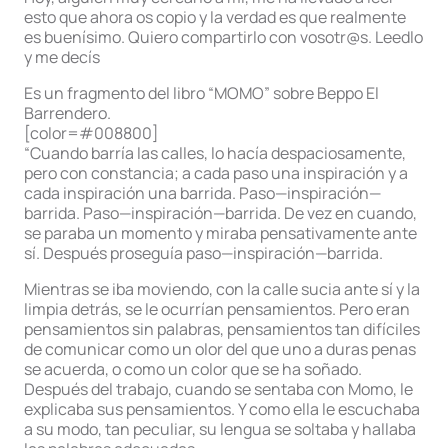
esto que ahora os copio y la verdad es que realmente
es buenísimo. Quiero compartirlo con vosotr@s. Leedlo
y me decís
Es un fragmento del libro “MOMO” sobre Beppo El
Barrendero.
[color=#008800]
“Cuando barría las calles, lo hacía despaciosamente,
pero con constancia; a cada paso una inspiración y a
cada inspiración una barrida. Paso—inspiración—
barrida. Paso—inspiración—barrida. De vez en cuando,
se paraba un momento y miraba pensativamente ante
sí. Después proseguía paso—inspiración—barrida.
Mientras se iba moviendo, con la calle sucia ante sí y la
limpia detrás, se le ocurrían pensamientos. Pero eran
pensamientos sin palabras, pensamientos tan difíciles
de comunicar como un olor del que uno a duras penas
se acuerda, o como un color que se ha soñado.
Después del trabajo, cuando se sentaba con Momo, le
explicaba sus pensamientos. Y como ella le escuchaba
a su modo, tan peculiar, su lengua se soltaba y hallaba