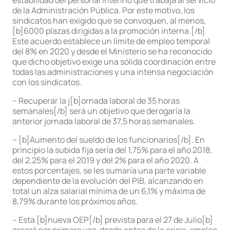
estabilidad del personal interino que trabaja al servicio
de la Administración Pública. Por este motivo, los
sindicatos han exigido que se convoquen, al menos,
[b]6000 plazas dirigidas a la promoción interna.[/b]
Este acuerdo establece un límite de empleo temporal
del 8% en 2020 y desde el Ministerio se ha reconocido
que dicho objetivo exige una sólida coordinación entre
todas las administraciones y una intensa negociación
con los sindicatos.
– Recuperar la j[b]ornada laboral de 35 horas
semanales[/b] será un objetivo que derogaría la
anterior jornada laboral de 37,5 horas semanales.
– [b]Aumento del sueldo de los funcionarios[/b]. En
principio la subida fija sería del 1,75% para el año 2018,
del 2,25% para el 2019 y del 2% para el año 2020. A
estos porcentajes, se les sumaría una parte variable
dependiente de la evolución del PIB, alcanzando en
total un alza salarial mínima de un 6,1% y máxima de
8,79% durante los próximos años.
– Esta [b]nueva OEP[/b] prevista para el 27 de Julio[b]