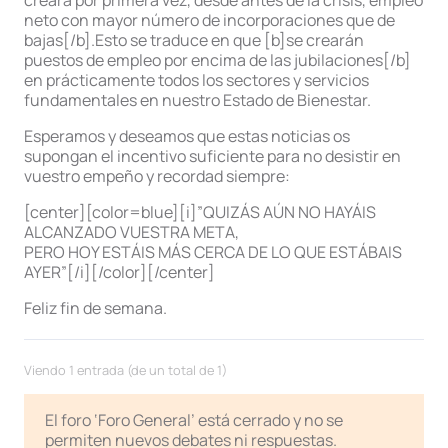
creará por primera vez, desde antes de la crisis, empleo
neto con mayor número de incorporaciones que de
bajas[/b].Esto se traduce en que [b]se crearán
puestos de empleo por encima de las jubilaciones[/b]
en prácticamente todos los sectores y servicios
fundamentales en nuestro Estado de Bienestar.
Esperamos y deseamos que estas noticias os
supongan el incentivo suficiente para no desistir en
vuestro empeño y recordad siempre:
[center][color=blue][i]”QUIZÁS AÚN NO HAYÁIS
ALCANZADO VUESTRA META,
PERO HOY ESTÁIS MÁS CERCA DE LO QUE ESTÁBAIS
AYER”[/i][/color][/center]
Feliz fin de semana.
Viendo 1 entrada (de un total de 1)
El foro ‘Foro General’ está cerrado y no se
permiten nuevos debates ni respuestas.