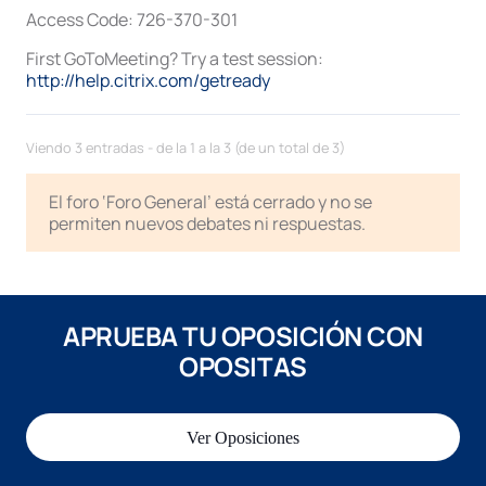
Access Code: 726-370-301
First GoToMeeting? Try a test session:
http://help.citrix.com/getready
Viendo 3 entradas - de la 1 a la 3 (de un total de 3)
El foro ‘Foro General’ está cerrado y no se
permiten nuevos debates ni respuestas.
APRUEBA TU OPOSICIÓN CON
OPOSITAS
Ver Oposiciones