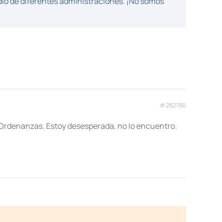
dio de diferentes administraciones. ¡No somos
#282786
 Ordenanzas. Estoy desesperada, no lo encuentro.