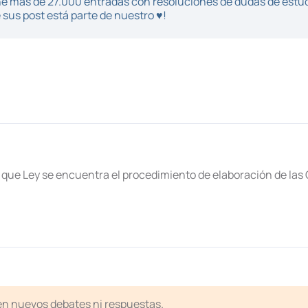
iene más de 27.000 entradas con resoluciones de dudas de estu
sus post está parte de nuestro ♥!
 que Ley se encuentra el procedimiento de elaboración de las
ten nuevos debates ni respuestas.