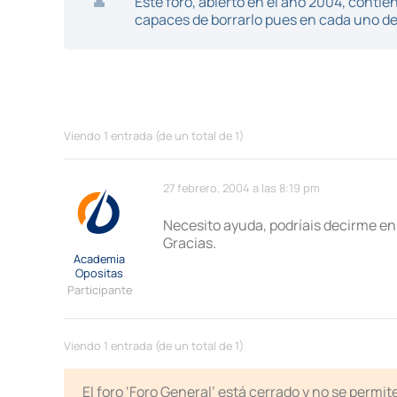
Este foro, abierto en el año 2004, cont
capaces de borrarlo pues en cada uno de 
Viendo 1 entrada (de un total de 1)
27 febrero, 2004 a las 8:19 pm
Necesito ayuda, podríais decirme en
Gracias.
Academia
Opositas
Participante
Viendo 1 entrada (de un total de 1)
El foro ‘Foro General’ está cerrado y no se permi